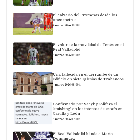
El calvario del Promesas desde los
once metros
4 marzo 2026 10:30h
El valor de la movilidad de Tenés en el
Real Valladolid
4 marzo 2026 09:00h
Una fallecida en el derrumbe de un
edificio en Siete Iglesias de Trabancos
4 marzo 2026 08:00h
Confirmado por Sacyl: prolifera el
‘smishing’ en los intentos de estafa en
Castilla y León
4 marzo 2026 07:00h
El Real Valladolid blinda a Mario
Domínguez