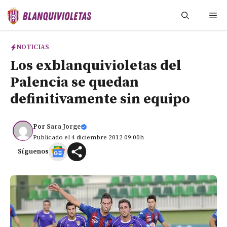
Saltar
Me
al
contenido
NOTICIAS
Los exblanquivioletas del
Palencia se quedan
definitivamente sin equipo
Por
Sara Jorge
Publicado el 4 diciembre 2012 09:00h
Síguenos