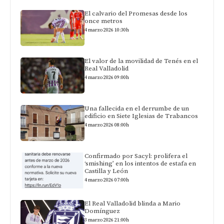
El calvario del Promesas desde los
once metros
4 marzo 2026 10:30h
El valor de la movilidad de Tenés en el
Real Valladolid
4 marzo 2026 09:00h
Una fallecida en el derrumbe de un
edificio en Siete Iglesias de Trabancos
4 marzo 2026 08:00h
Confirmado por Sacyl: prolifera el
‘smishing’ en los intentos de estafa en
Castilla y León
4 marzo 2026 07:00h
El Real Valladolid blinda a Mario
Domínguez
3 marzo 2026 21:00h