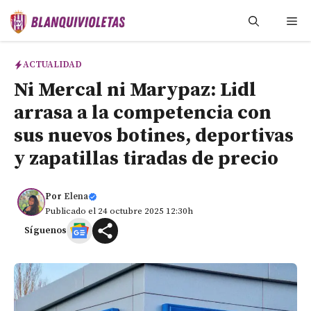
Saltar
Me
al
contenido
ACTUALIDAD
Ni Mercal ni Marypaz: Lidl
arrasa a la competencia con
sus nuevos botines, deportivas
y zapatillas tiradas de precio
Por
Elena
Publicado el 24 octubre 2025 12:30h
Síguenos