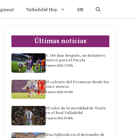
egional
Valladolid Hoy
EN
Últimas noticias
Y 240 días después, un delantero
marcó para el Pucela
4 marzo 2026 17:00h
El calvario del Promesas desde los
once metros
4 marzo 2026 10:30h
El valor de la movilidad de Tenés
en el Real Valladolid
4 marzo 2026 09:00h
Una fallecida en el derrumbe de