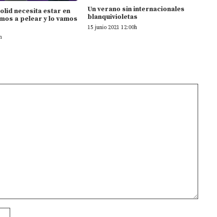
Un verano sin internacionales
dolid necesita estar en
blanquivioletas
mos a pelear y lo vamos
15 junio 2021 12:00h
h