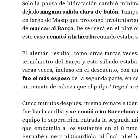
Solo la pausa de hidratación cambió mínim
dejado
ninguna salida clara de balón
. Tampo
en largo de Masip que prolongó involuntaria
de
marcar al Barça
. De ser será en el play-
este caso
remató a la hierba
cuando estaba so
El alemán resultó, como otras tantas veces,
termómetro del Barça y este sábado estaba 
varas veces, incluso en el descuento, con u
fue el más espeso
de la segunda parte, en c
un remate de cabeza que el pulpo ‘Tegen’ ace
Cinco minutos después, mismo remate e idénti
fue hacia arriba y
se comió a un Barcelona a
equipo le supera bien entrada la segunda mit
que embotelló a los visitantes en el últim
Bernabéu, pero ni Guardiola, ni Ünal, ni el 