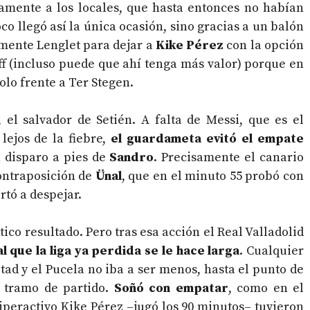
amente a los locales, que hasta entonces no habían
co llegó así la única ocasión, sino gracias a un balón
mente Lenglet para dejar a
Kike Pérez
con la opción
off (incluso puede que ahí tenga más valor) porque en
lo frente a Ter Stegen.
 el salvador de Setién. A falta de Messi, que es el
lejos de la fiebre,
el guardameta evitó el empate
n disparo a pies de
Sandro
. Precisamente el canario
ontraposición de
Ünal
, que en el minuto 55 probó con
rtó a despejar.
co resultado. Pero tras esa acción el Real Valladolid
l que la liga ya perdida se le hace larga
. Cualquier
ad y el Pucela no iba a ser menos, hasta el punto de
o tramo de partido.
Soñó con empatar
, como en el
hiperactivo Kike Pérez –jugó los 90 minutos– tuvieron