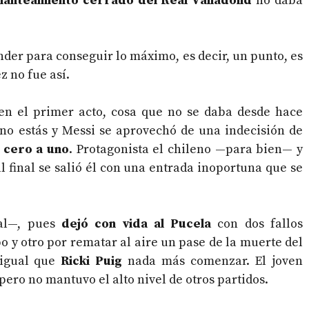
lanteamiento cerrado del Real Valladolid
no daba
der para conseguir lo máximo, es decir, un punto, es
z no fue así.
 en el primer acto, cosa que no se daba desde hace
 no estás y Messi se aprovechó de una indecisión de
l cero a uno
. Protagonista el chileno —para bien— y
l final se salió él con una entrada inoportuna que se
al—, pues
dejó con vida al Pucela
con dos fallos
po y otro por rematar al aire un pase de la muerte del
 igual que
Ricki Puig
nada más comenzar. El joven
ro no mantuvo el alto nivel de otros partidos.