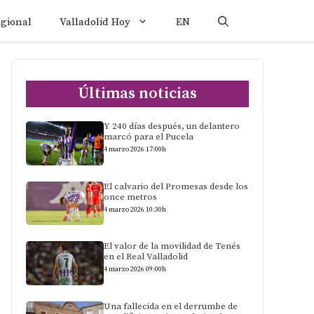
egional
Valladolid Hoy
EN
Últimas noticias
Y 240 días después, un delantero
marcó para el Pucela
4 marzo 2026 17:00h
El calvario del Promesas desde los
once metros
4 marzo 2026 10:30h
El valor de la movilidad de Tenés
en el Real Valladolid
4 marzo 2026 09:00h
Una fallecida en el derrumbe de