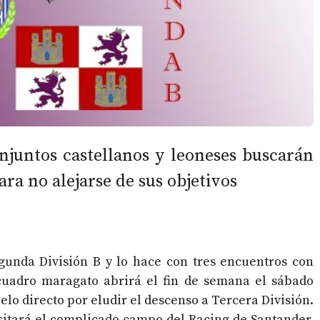
onjuntos castellanos y leoneses buscarán
ara no alejarse de sus objetivos
egunda División B y lo hace con tres encuentros con
cuadro maragato abrirá el fin de semana el sábado
uelo directo por eludir el descenso a Tercera División.
sitará el complicado campo del Racing de Santander,