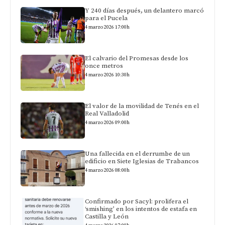
Y 240 días después, un delantero marcó
para el Pucela
4 marzo 2026 17:00h
El calvario del Promesas desde los
once metros
4 marzo 2026 10:30h
El valor de la movilidad de Tenés en el
Real Valladolid
4 marzo 2026 09:00h
Una fallecida en el derrumbe de un
edificio en Siete Iglesias de Trabancos
4 marzo 2026 08:00h
Confirmado por Sacyl: prolifera el
‘smishing’ en los intentos de estafa en
Castilla y León