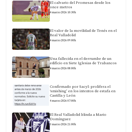
El calvario del Promesas desde los
once metros
4 marzo 2026 10:30h
El valor de la movilidad de Tenés en el
Real Valladolid
4 marzo 2026 09:00h
Una fallecida en el derrumbe de un
edificio en Siete Iglesias de Trabancos
4 marzo 2026 08:00h
Confirmado por Sacyl: prolifera el
‘smishing’ en los intentos de estafa en
Castilla y León
4 marzo 2026 07:00h
El Real Valladolid blinda a Mario
Domínguez
3 marzo 2026 21:00h