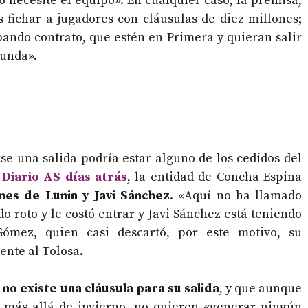
o necesite el equipo». En cualquier caso, la premisa,
 fichar a jugadores con cláusulas de diez millones;
ando contrato, que estén en Primera y quieran salir
gunda».
se una salida podría estar alguno de los cedidos del
 Diario AS días atrás
, la entidad de Concha Espina
nes de Lunin y Javi Sánchez
. «Aquí no ha llamado
o roto y le costó entrar y Javi Sánchez está teniendo
Gómez, quien casi descartó, por este motivo, su
ente al Tolosa.
e
no existe una cláusula para su salida
, y que aunque
s más allá de invierno, no quieren «generar ningún