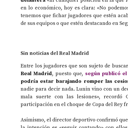
delantera
«ni cualquier posición en la que l
en lo económico, hoy es clara: «No podemos
tenemos que fichar jugadores que estén acab
de sus equipos o que estén destacando en Se
Sin noticias del Real Madrid
Entre los jugadores que son sujeto de buscar
Real Madrid
, puesto que,
según publicó el
podría estar barajando romper las cesio
nadie para decir nada. Lunin vino con un ded
mala suerte con las lesiones», recordó 
participación en el choque de Copa del Rey fr
Asimismo, el director deportivo confirmó qu
la intención es «seguir contando» con ello