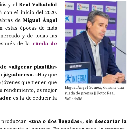
iós y el
Real Valladolid
 con el inicio del 2020.
labras de
Miguel Ángel
on estas épocas de más
mercado y de todas las
después de la
rueda de
de «aligerar plantilla»
co jugadores»
. «Hay que
de jóvenes que tienen que
Miguel Ángel Gómez, durante una
su rendimiento, es mejor
rueda de prensa || Foto: Real
nador
es la de reducir la
Valladolid
e produzcan
«una o dos llegadas», sin descartar la