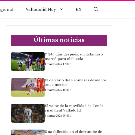
egional
Valladolid Hoy
EN
Últimas noticias
Y 240 días después, un delantero
marcó para el Pucela
4 marzo 2026 17:00h
El calvario del Promesas desde los
once metros
4 marzo 2026 10:30h
El valor de la movilidad de Tenés
en el Real Valladolid
4 marzo 2026 09:00h
Una fallecida en el derrumbe de