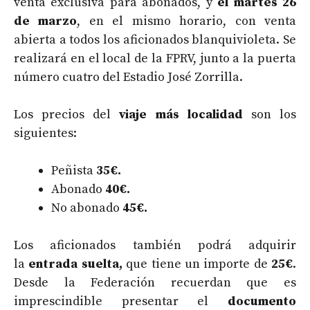
venta exclusiva para abonados, y
el martes 26
de marzo
, en el mismo horario, con venta
abierta a todos los aficionados blanquivioleta. Se
realizará en el local de la FPRV, junto a la puerta
número cuatro del Estadio José Zorrilla.
Los precios del
viaje más localidad
son los
siguientes:
Peñista
35
€.
Abonado
4
0€.
No abonado
4
5€.
Los aficionados también podrá adquirir
la
entrada suelta,
que tiene un importe de
25€
.
Desde la Federación recuerdan que es
imprescindible presentar el
documento