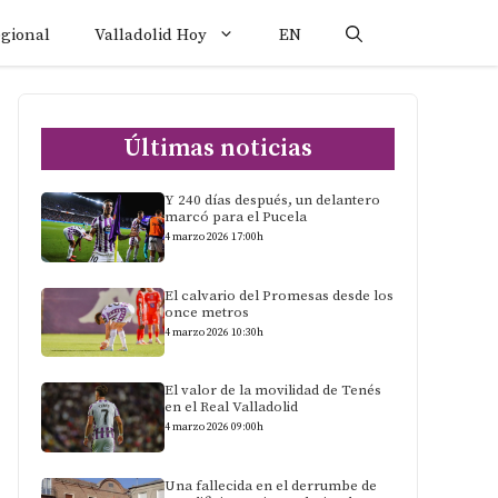
egional
Valladolid Hoy
EN
Últimas noticias
Y 240 días después, un delantero
marcó para el Pucela
4 marzo 2026 17:00h
El calvario del Promesas desde los
once metros
4 marzo 2026 10:30h
El valor de la movilidad de Tenés
en el Real Valladolid
4 marzo 2026 09:00h
Una fallecida en el derrumbe de