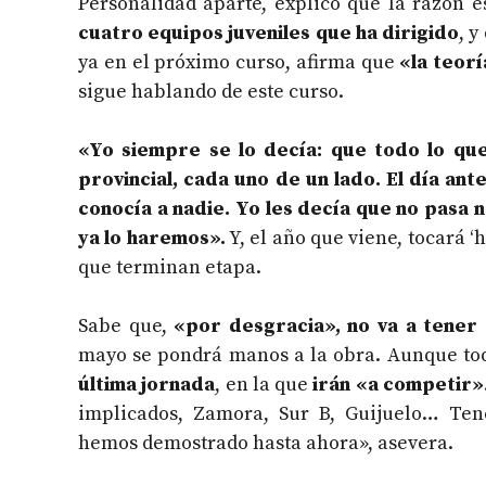
Personalidad aparte, explicó que la razón 
cuatro equipos juveniles que ha dirigido
, 
ya en el próximo curso, afirma que
«la teorí
sigue hablando de este curso.
«Yo siempre se lo decía: que todo lo qu
provincial, cada uno de un lado. El día a
conocía a nadie. Yo les decía que no pasa 
ya lo haremos».
Y, el año que viene, tocará ‘
que terminan etapa.
Sabe que,
«por desgracia», no va a tener
mayo se pondrá manos a la obra. Aunque toda
última jornada
, en la que
irán «a competir»
implicados, Zamora, Sur B, Guijuelo… Te
hemos demostrado hasta ahora», asevera.