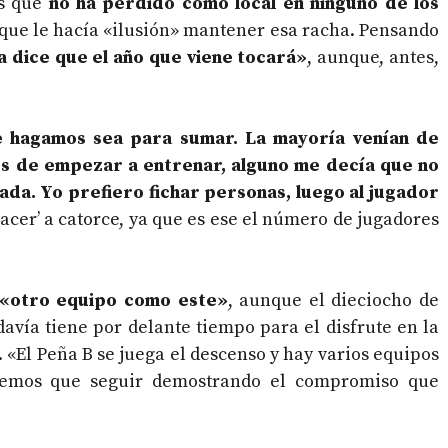
es que
no ha perdido como local en ninguno de los
y que le hacía «ilusión» mantener esa racha. Pensando
a dice que el año que viene tocará»
, aunque, antes,
e hagamos sea para sumar. La mayoría venían de
ntes de empezar a entrenar, alguno me decía que no
nada. Yo prefiero fichar personas, luego al jugador
hacer’ a catorce, ya que es ese el número de jugadores
 «otro equipo como este»
, aunque el dieciocho de
vía tiene por delante tiempo para el disfrute en la
. «El Peña B se juega el descenso y hay varios equipos
nemos que seguir demostrando el compromiso que