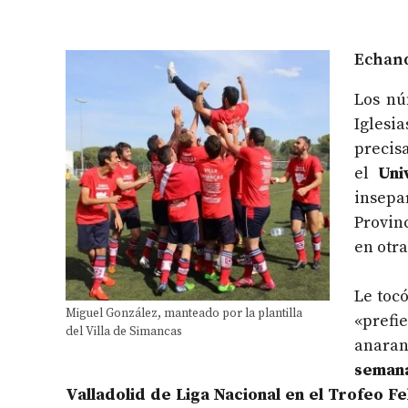
Echand
Los nú
Iglesia
precis
el
Uni
insepa
Provinc
en otra
Le tocó
Miguel González, manteado por la plantilla
«pref
del Villa de Simancas
anaran
semana
Valladolid de Liga Nacional en el Trofeo Fe