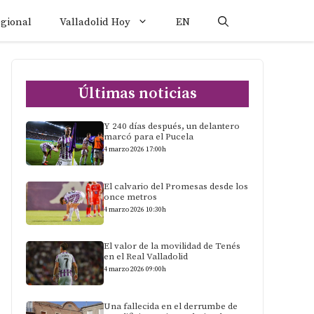
egional
Valladolid Hoy
EN
Últimas noticias
Y 240 días después, un delantero
marcó para el Pucela
4 marzo 2026 17:00h
El calvario del Promesas desde los
once metros
4 marzo 2026 10:30h
El valor de la movilidad de Tenés
en el Real Valladolid
4 marzo 2026 09:00h
Una fallecida en el derrumbe de