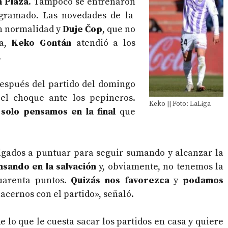
n Plaza
. Tampoco se entrenaron
gramado. Las novedades de la
on normalidad y
Duje Čop
, que no
ma,
Keko Gontán
atendió a los
.
espués del partido del domingo
 el choque ante los pepineros.
Keko || Foto: LaLiga
o
solo pensamos en la final
que
bligados a puntuar para seguir sumando y alcanzar la
sando en la salvación
y, obviamente, no tenemos la
uarenta puntos.
Quizás nos favorezca
y
podamos
acernos con el partido», señaló.
 lo que le cuesta sacar los partidos en casa y quiere