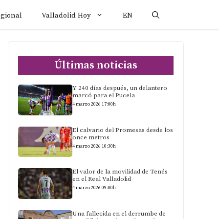
egional
Valladolid Hoy
EN
Últimas noticias
Y 240 días después, un delantero
marcó para el Pucela
4 marzo 2026 17:00h
El calvario del Promesas desde los
once metros
4 marzo 2026 10:30h
El valor de la movilidad de Tenés
en el Real Valladolid
4 marzo 2026 09:00h
Una fallecida en el derrumbe de