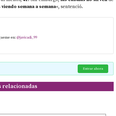
 viendo semana a semana
«, sentenció.
ígueme en:
@javicadi_99
Entrar ahora
s relacionadas