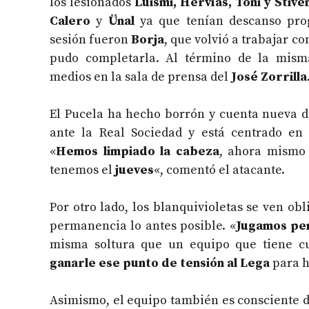
los lesionados
Luismi, Hervías,
Toni y Stive
Calero
y
Ünal
ya que tenían descanso pro
sesión fueron
Borja
, que volvió a trabajar c
pudo completarla. Al término de la mis
medios en la sala de prensa del
José Zorrilla
El Pucela ha hecho borrón y cuenta nueva d
ante la Real Sociedad y está centrado en
«
H
emos limpiado la cabeza
, ahora mism
tenemos el
jueves
«, comentó el atacante.
Por otro lado, los blanquivioletas se ven o
permanencia lo antes posible. «
Jugamos pen
misma soltura que un equipo que tiene c
ganarle ese punto de tensión al Lega
para h
Asimismo, el equipo también es consciente de