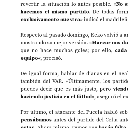
revertir la situación lo antes posible. «
N
o s
hacemos el mismo partido
. De todas for
exclusivamente nuestra
» indicó el madrileñ
Respecto al pasado domingo, Keko volvió a a
mostrando su mejor versión. «
Marcar nos da
que no hace muchos goles; por ello,
cada
equipo
«, precisó.
De igual forma, hablar de dianas en el Rea
también del VAR. «Últimamente, los partid
puedes decir que es más justo, pero
viend
haciendo justicia en el fútbol
«, aseguró el e
Por último, el atacante del Pucela habló sob
pensábamos
antes del partido del Celta ant
estar
. Ahora mismo, vemos que
harán falta