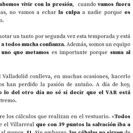
abemos vivir con la presión
, cuando
vamos fuera
mas, no vamos a echar
la culpa
a nadie porque
es
o.
notar un tanto por segunda vez esta temporada y está
 a todos mucha confianza
. Además, somos un equipo
 uno que metamos
es importante porque
suma al
l Valladolid conlleva, en muchas ocasiones, hacerlo
os han perdido la pasión de antaño. A día de hoy,
o lo del otro día no sé si decir que el VAR está
xtremo.
re los cálculos que realizan en el vestuario. «
T
odos
e el Villarreal
que con 39 puntos la salvación iba a
, al menos,
41
. Sin embargo,
las cábalas no sirven
de