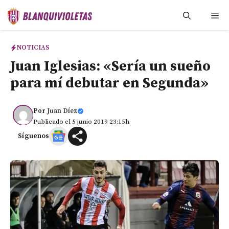
Saltar
Me
al
contenido
NOTICIAS
Juan Iglesias: «Sería un sueño
para mí debutar en Segunda»
Por
Juan Díez
Publicado el 5 junio 2019 23:15h
Síguenos