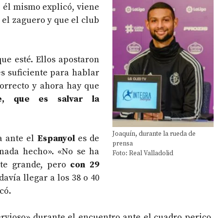
él mismo explicó, viene
el zaguero y que el club
ue esté. Ellos apostaron
es suficiente para hablar
orrecto y ahora hay que
e, que es salvar la
Joaquín, durante la rueda de
a ante el
Espanyol
es de
prensa
 nada hecho». «No se ha
Foto: Real Valladolid
te grande, pero
con 29
davía llegar a los 38 o 40
có.
rvioso» durante el encuentro ante el cuadro perico,