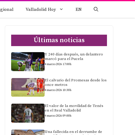
egional
Valladolid Hoy
EN
Últimas noticias
Y 240 días después, un delantero
marcó para el Pucela
4 marzo 2026 17:00h
El calvario del Promesas desde los
once metros
4 marzo 2026 10:30h
El valor de la movilidad de Tenés
en el Real Valladolid
4 marzo 2026 09:00h
Una fallecida en el derrumbe de