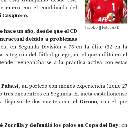
e de enero con el combinado del
vi Casquero
.
Jacobo || Foto: AFE
e hace un año, desde que el CD
contractual debido a problemas
cia en Segunda División y 75 en la élite (32 en la
 categoría del fútbol griego, en el que militó en el
etende reengancharse a la práctica activa con estas
 Palatsí
, un portero con menos experiencia (tiene 27
lo tres encuentros en Segunda. El meta castellonense
 y dispuso de dos envites con el
Girona
, con el que
sé Zorrilla y defendió los palos en Copa del Rey
, en