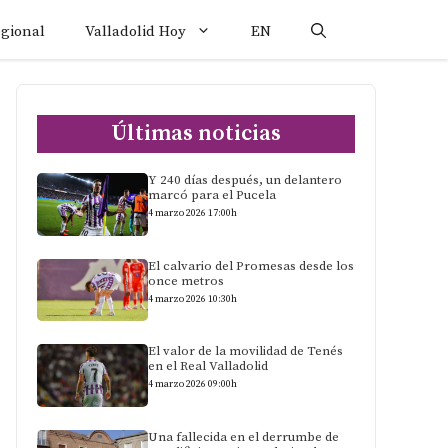
egional
Valladolid Hoy
EN
Últimas noticias
Y 240 días después, un delantero
marcó para el Pucela
4 marzo 2026 17:00h
El calvario del Promesas desde los
once metros
4 marzo 2026 10:30h
El valor de la movilidad de Tenés
en el Real Valladolid
4 marzo 2026 09:00h
Una fallecida en el derrumbe de