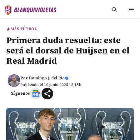
Saltar
Me
al
contenido
MÁS FÚTBOL
Primera duda resuelta: este
será el dorsal de Huijsen en el
Real Madrid
Por
Domingo J. del Río
Publicado el 10 junio 2025 18:15h
Síguenos