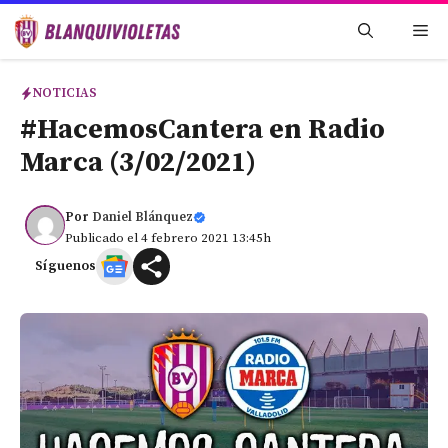
Saltar
Me
al
contenido
NOTICIAS
#HacemosCantera en Radio
Marca (3/02/2021)
Por
Daniel Blánquez
Publicado el 4 febrero 2021 13:45h
Síguenos