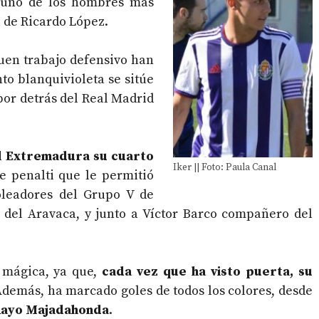
s uno de los hombres más
l de Ricardo López.
buen trabajo defensivo han
to blanquivioleta se sitúe
por detrás del Real Madrid
l Extremadura su cuarto
Iker || Foto: Paula Canal
e penalti que le permitió
oleadores del Grupo V de
l del Aravaca, y junto a Víctor Barco compañero del
a mágica, ya que,
cada vez que ha visto puerta, su
Además, ha marcado goles de todos los colores, desde
 Rayo Majadahonda
.