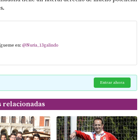
s.
Sígueme en:
@Nuria_13galindo
Entrar ahora
s relacionadas