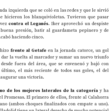
da izquierda que se coló en las redes y que le sirvió
ue hicieron los blanquivioletas. Tuvieron que pasar
 vez
contra el Leganés
. Iker aprovechó un despiste
a buena presión, batir al guardameta pepinero y de
acabó haciendo cinco.
 hizo
frente al Getafe
en la jornada catorce, un gol
z dar la vuelta al marcador y sumar un nuevo triunfo
al desde fuera del área, que se envenenó y bajó con
r último, el más reciente de todos sus goles, el del
naugurar una victoria.
no de los mejores laterales de la categoría
y ha
l Promesas. El primero de ellos, frente al Calahorra
elano (ambos choques finalizados con empate a uno).
alladolid tiene un lateral derecho de mucho potencial