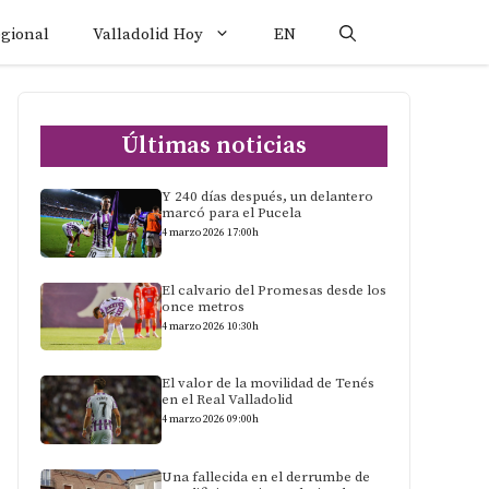
egional
Valladolid Hoy
EN
Últimas noticias
Y 240 días después, un delantero
marcó para el Pucela
4 marzo 2026 17:00h
El calvario del Promesas desde los
once metros
4 marzo 2026 10:30h
El valor de la movilidad de Tenés
en el Real Valladolid
4 marzo 2026 09:00h
Una fallecida en el derrumbe de