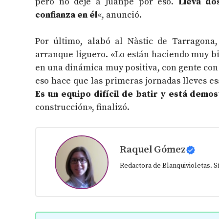
pero no dejé a Juanpe por eso.
Lleva do
confianza en él
«, anunció.
Por último, alabó al Nàstic de Tarragona
arranque liguero. «Lo están haciendo muy bie
en una dinámica muy positiva, con gente co
eso hace que las primeras jornadas lleves es
Es un equipo difícil de batir y está dem
construcción», finalizó.
Raquel Gómez
Redactora de Blanquivioletas. 