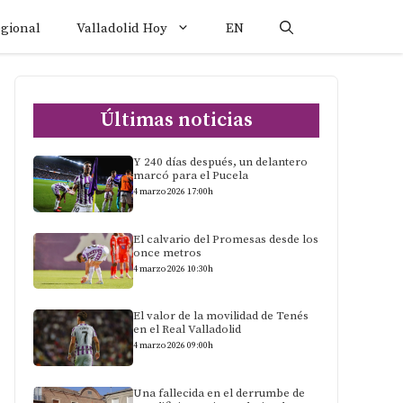
egional
Valladolid Hoy
EN
Últimas noticias
Y 240 días después, un delantero
marcó para el Pucela
4 marzo 2026 17:00h
El calvario del Promesas desde los
once metros
4 marzo 2026 10:30h
El valor de la movilidad de Tenés
en el Real Valladolid
4 marzo 2026 09:00h
Una fallecida en el derrumbe de