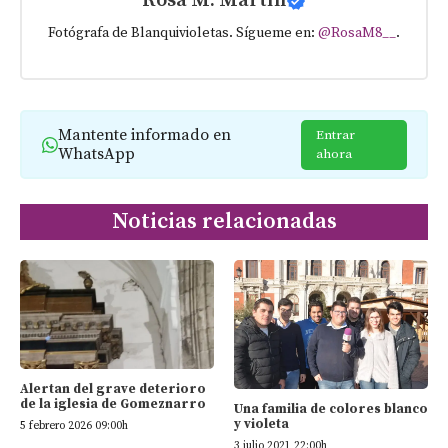
Rosa M. Martín
Fotógrafa de Blanquivioletas. Sígueme en:
@RosaM8__
.
Mantente informado en
Entrar
WhatsApp
ahora
Noticias relacionadas
Alertan del grave deterioro
de la iglesia de Gomeznarro
Una familia de colores blanco
y violeta
5 febrero 2026 09:00h
3 julio 2021 22:00h