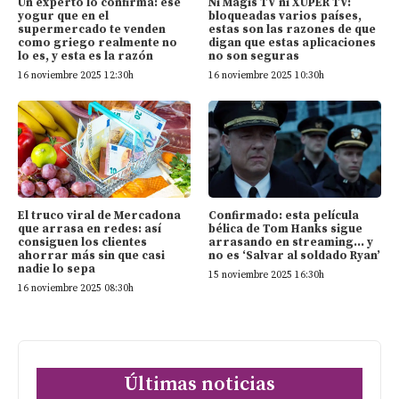
Un experto lo confirma: ese
Ni Magis TV ni XUPER TV:
yogur que en el
bloqueadas varios países,
supermercado te venden
estas son las razones de que
como griego realmente no
digan que estas aplicaciones
lo es, y esta es la razón
no son seguras
16 noviembre 2025 12:30h
16 noviembre 2025 10:30h
El truco viral de Mercadona
Confirmado: esta película
que arrasa en redes: así
bélica de Tom Hanks sigue
consiguen los clientes
arrasando en streaming… y
ahorrar más sin que casi
no es ‘Salvar al soldado Ryan’
nadie lo sepa
15 noviembre 2025 16:30h
16 noviembre 2025 08:30h
Últimas noticias