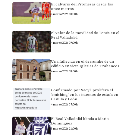
El calvario del Promesas desde los
once metros
4 marzo 2026 10:30h
El valor de la movilidad de Tenés en el
Real Valladolid
4 marzo 2026 09:00h
Una fallecida en el derrumbe de un
edificio en Siete Iglesias de Trabancos
4 marzo 2026 08:00h
Confirmado por Sacyl: prolifera el
‘smishing’ en los intentos de estafa en
Castilla y León
4 marzo 2026 07:00h
El Real Valladolid blinda a Mario
Domínguez
3 marzo 2026 21:00h