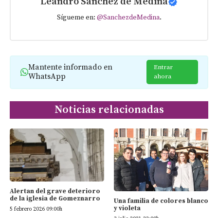
Leandro Sanchez de Medina
Sígueme en:
@SanchezdeMedina
.
Mantente informado en
Entrar
WhatsApp
ahora
Noticias relacionadas
Alertan del grave deterioro
de la iglesia de Gomeznarro
Una familia de colores blanco
y violeta
5 febrero 2026 09:00h