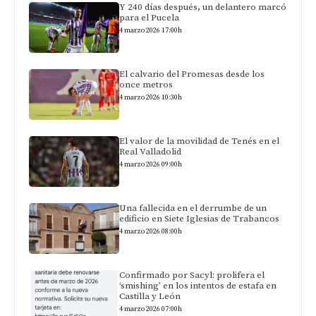
Y 240 días después, un delantero marcó
para el Pucela
4 marzo 2026 17:00h
El calvario del Promesas desde los
once metros
4 marzo 2026 10:30h
El valor de la movilidad de Tenés en el
Real Valladolid
4 marzo 2026 09:00h
Una fallecida en el derrumbe de un
edificio en Siete Iglesias de Trabancos
4 marzo 2026 08:00h
Confirmado por Sacyl: prolifera el
‘smishing’ en los intentos de estafa en
Castilla y León
4 marzo 2026 07:00h