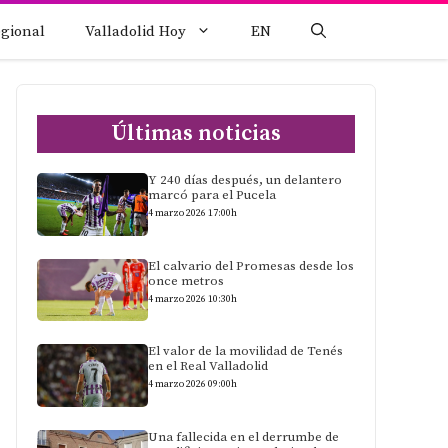
egional
Valladolid Hoy
EN
Últimas noticias
Y 240 días después, un delantero
marcó para el Pucela
4 marzo 2026 17:00h
El calvario del Promesas desde los
once metros
4 marzo 2026 10:30h
El valor de la movilidad de Tenés
en el Real Valladolid
4 marzo 2026 09:00h
Una fallecida en el derrumbe de