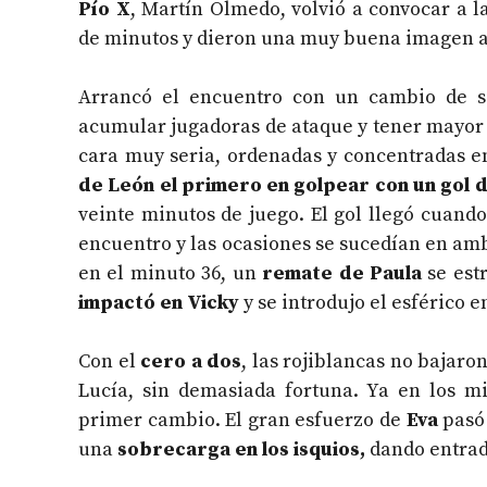
Pío X
, Martín Olmedo, volvió a convocar a l
de minutos y dieron una muy buena imagen a
Arrancó el encuentro con un cambio de s
acumular jugadoras de ataque y tener mayor 
cara muy seria, ordenadas y concentradas 
de León el primero en golpear con un gol 
veinte minutos de juego. El gol llegó cuando
encuentro y las ocasiones se sucedían en am
en el minuto 36, un
remate de Paula
se est
impactó en Vicky
y se introdujo el esférico e
Con el
cero a dos
, las rojiblancas no bajaro
Lucía, sin demasiada fortuna. Ya en los mi
primer cambio. El gran esfuerzo de
Eva
pasó 
una
sobrecarga en los isquios,
dando entrad