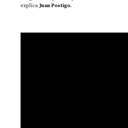
explica
Juan Postigo
.