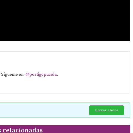
. Sígueme en:
@postigopucela
.
Entrar ahora
s relacionadas