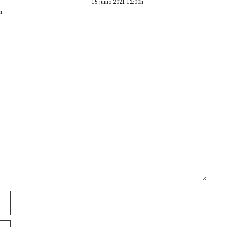
15 junio 2021 12:00h
h