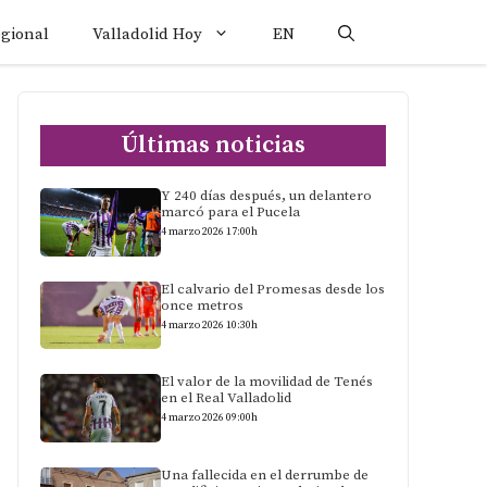
egional
Valladolid Hoy
EN
Últimas noticias
Y 240 días después, un delantero
marcó para el Pucela
4 marzo 2026 17:00h
El calvario del Promesas desde los
once metros
4 marzo 2026 10:30h
El valor de la movilidad de Tenés
en el Real Valladolid
4 marzo 2026 09:00h
Una fallecida en el derrumbe de