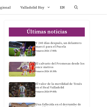
egional
Valladolid Hoy
EN
Últimas noticias
Y 240 días después, un delantero
marcó para el Pucela
4 marzo 2026 17:00h
El calvario del Promesas desde los
once metros
4 marzo 2026 10:30h
El valor de la movilidad de Tenés
en el Real Valladolid
4 marzo 2026 09:00h
Una fallecida en el derrumbe de