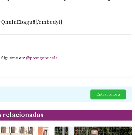
v=QhnluEbagu8[/embedyt]
. Sígueme en:
@postigopucela
.
Entrar ahora
s relacionadas