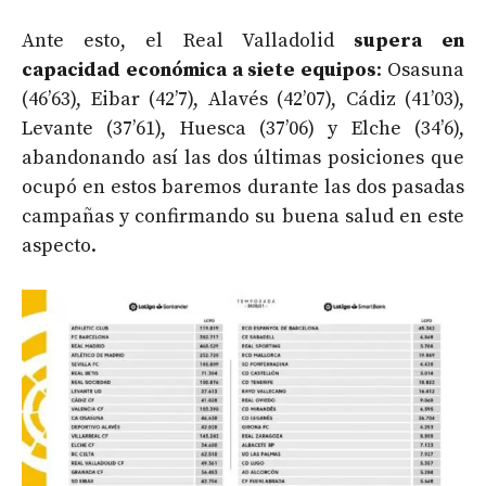
Ante esto, el Real Valladolid
supera en
capacidad económica a siete equipos
: Osasuna
(46’63), Eibar (42’7), Alavés (42’07), Cádiz (41’03),
Levante (37’61), Huesca (37’06) y Elche (34’6),
abandonando así las dos últimas posiciones que
ocupó en estos baremos durante las dos pasadas
campañas y confirmando su buena salud en este
aspecto.