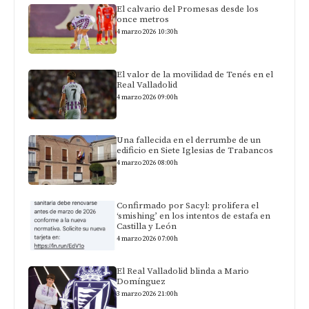
El calvario del Promesas desde los
once metros
4 marzo 2026 10:30h
El valor de la movilidad de Tenés en el
Real Valladolid
4 marzo 2026 09:00h
Una fallecida en el derrumbe de un
edificio en Siete Iglesias de Trabancos
4 marzo 2026 08:00h
Confirmado por Sacyl: prolifera el
‘smishing’ en los intentos de estafa en
Castilla y León
4 marzo 2026 07:00h
El Real Valladolid blinda a Mario
Domínguez
3 marzo 2026 21:00h