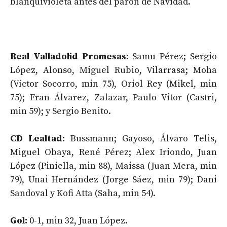
blanquivioleta antes del parón de Navidad.
Real Valladolid Promesas:
Samu Pérez; Sergio
López, Alonso, Miguel Rubio, Vilarrasa; Moha
(Víctor Socorro, min 75), Oriol Rey (Mikel, min
75); Fran Álvarez, Zalazar, Paulo Vitor (Castri,
min 59); y Sergio Benito.
CD Lealtad:
Bussmann; Gayoso, Álvaro Telis,
Miguel Obaya, René Pérez; Alex Iriondo, Juan
López (Piniella, min 88), Maissa (Juan Mera, min
79), Unai Hernández (Jorge Sáez, min 79); Dani
Sandoval y Kofi Atta (Saha, min 54).
Gol:
0-1, min 32, Juan López.