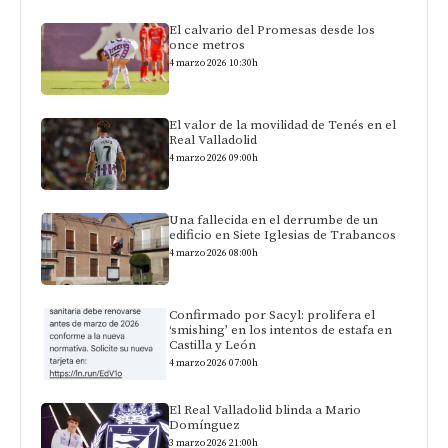
El calvario del Promesas desde los
once metros
4 marzo 2026 10:30h
El valor de la movilidad de Tenés en el
Real Valladolid
4 marzo 2026 09:00h
Una fallecida en el derrumbe de un
edificio en Siete Iglesias de Trabancos
4 marzo 2026 08:00h
Confirmado por Sacyl: prolifera el
‘smishing’ en los intentos de estafa en
Castilla y León
4 marzo 2026 07:00h
El Real Valladolid blinda a Mario
Domínguez
3 marzo 2026 21:00h