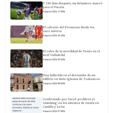
Y 240 días después, un delantero marcó
para el Pucela
4 marzo 2026 17:00h
El calvario del Promesas desde los
once metros
4 marzo 2026 10:30h
El valor de la movilidad de Tenés en el
Real Valladolid
4 marzo 2026 09:00h
Una fallecida en el derrumbe de un
edificio en Siete Iglesias de Trabancos
4 marzo 2026 08:00h
Confirmado por Sacyl: prolifera el
‘smishing’ en los intentos de estafa en
Castilla y León
4 marzo 2026 07:00h