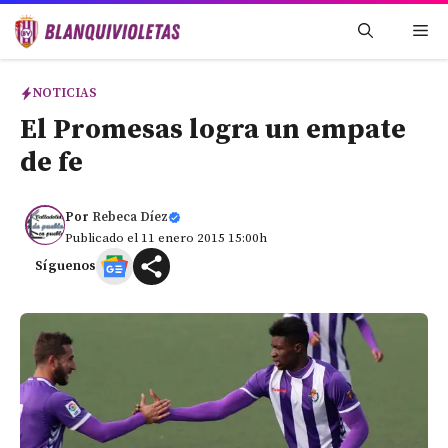
Saltar
Me
al
contenido
NOTICIAS
El Promesas logra un empate
de fe
Por
Rebeca Díez
Publicado el 11 enero 2015 15:00h
Síguenos