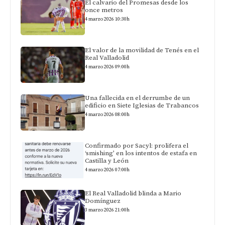
El calvario del Promesas desde los
once metros
4 marzo 2026 10:30h
El valor de la movilidad de Tenés en el
Real Valladolid
4 marzo 2026 09:00h
Una fallecida en el derrumbe de un
edificio en Siete Iglesias de Trabancos
4 marzo 2026 08:00h
Confirmado por Sacyl: prolifera el
‘smishing’ en los intentos de estafa en
Castilla y León
4 marzo 2026 07:00h
El Real Valladolid blinda a Mario
Domínguez
3 marzo 2026 21:00h