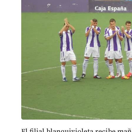
El filial blanquivioleta recibe mañ