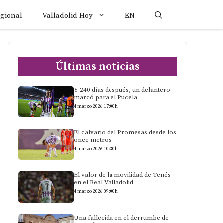
egional
Valladolid Hoy
EN
Últimas noticias
Y 240 días después, un delantero
marcó para el Pucela
4 marzo 2026 17:00h
El calvario del Promesas desde los
once metros
4 marzo 2026 10:30h
El valor de la movilidad de Tenés
en el Real Valladolid
4 marzo 2026 09:00h
Una fallecida en el derrumbe de