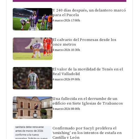
Y 240 días después, un delantero marcó
para el Pucela
4 marzo 2026 17:00h
El calvario del Promesas desde los
once metros
4 marzo 2026 10:30h
El valor de la movilidad de Tenés en el
Real Valladolid
4 marzo 2026 09:00h
Una fallecida en el derrumbe de un
edificio en Siete Iglesias de Trabancos
4 marzo 2026 08:00h
Confirmado por Sacyl: prolifera el
‘smishing’ en los intentos de estafa en
Castilla y León