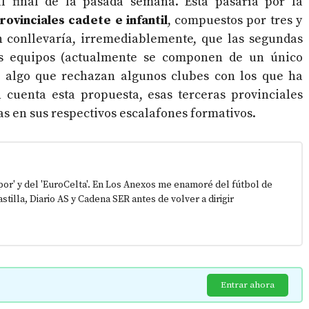
l final de la pasada semana. Esta pasaría por la
ovinciales cadete e infantil
, compuestos por tres y
n conllevaría, irremediablemente, que las segundas
ás equipos (actualmente se componen de un único
, algo que rechazan algunos clubes con los que ha
n cuenta esta propuesta, esas terceras provinciales
as en sus respectivos escalafones formativos.
epor' y del 'EuroCelta'. En Los Anexos me enamoré del fútbol de
stilla, Diario AS y Cadena SER antes de volver a dirigir
Entrar ahora