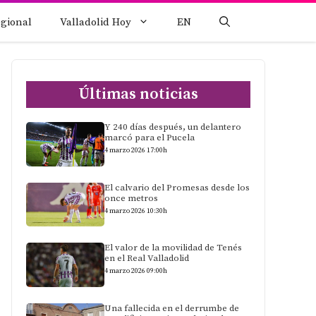
egional
Valladolid Hoy
EN
Últimas noticias
Y 240 días después, un delantero
marcó para el Pucela
4 marzo 2026 17:00h
El calvario del Promesas desde los
once metros
4 marzo 2026 10:30h
El valor de la movilidad de Tenés
en el Real Valladolid
4 marzo 2026 09:00h
Una fallecida en el derrumbe de