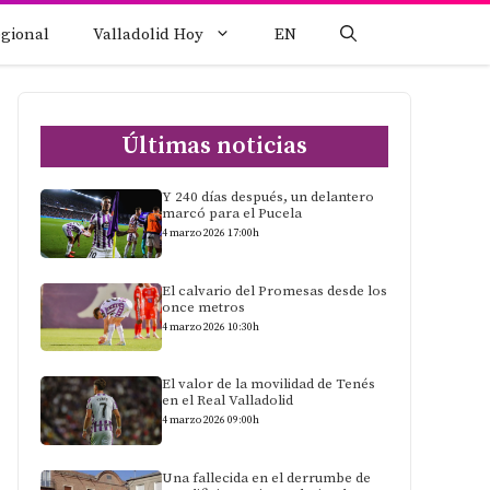
egional
Valladolid Hoy
EN
Últimas noticias
Y 240 días después, un delantero
marcó para el Pucela
4 marzo 2026 17:00h
El calvario del Promesas desde los
once metros
4 marzo 2026 10:30h
El valor de la movilidad de Tenés
en el Real Valladolid
4 marzo 2026 09:00h
Una fallecida en el derrumbe de