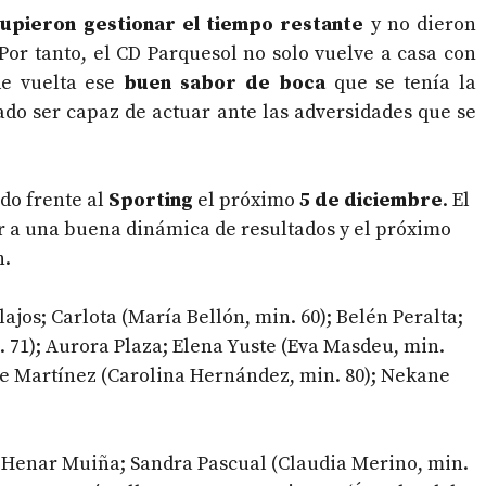
supieron gestionar el tiempo restante
y no dieron
Por tanto, el CD Parquesol no solo vuelve a casa con
de vuelta ese
buen sabor de boca
que se tenía la
ado ser capaz de actuar ante las adversidades que se
do frente al
Sporting
el próximo
5 de diciembre
. El
ir a una buena dinámica de resultados y el próximo
n.
llajos; Carlota (María Bellón, min. 60); Belén Peralta;
 71); Aurora Plaza; Elena Yuste (Eva Masdeu, min.
fne Martínez (Carolina Hernández, min. 80); Nekane
; Henar Muiña; Sandra Pascual (Claudia Merino, min.