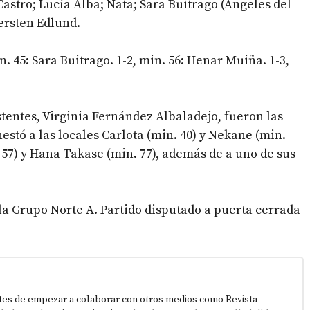
 Castro; Lucía Alba; Nata; Sara Buitrago (Ángeles del
ersten Edlund.
. 45: Sara Buitrago. 1-2, min. 56: Henar Muiña. 1-3,
stentes, Virginia Fernández Albaladejo, fueron las
stó a las locales Carlota (min. 40) y Nekane (min.
. 57) y Hana Takase (min. 77), además de a uno de sus
la Grupo Norte A. Partido disputado a puerta cerrada
tes de empezar a colaborar con otros medios como Revista