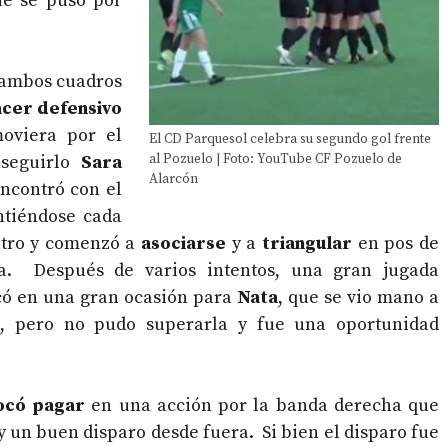
e se puso por
 ambos cuadros
cer defensivo
oviera por el
El CD Parquesol celebra su segundo gol frente
seguirlo
Sara
al Pozuelo | Foto: YouTube CF Pozuelo de
Alarcón
encontró con el
ntiéndose cada
ntro y comenzó a
asociarse
y a
triangular
en pos de
a. Después de varios intentos, una gran jugada
ó en una gran ocasión para
Nata
, que se vio mano a
a
, pero no pudo superarla y fue una oportunidad
tocó pagar
en una acción por la banda derecha que
 y un buen disparo desde fuera. Si bien el disparo fue