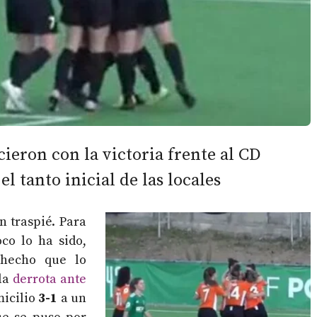
ieron con la victoria frente al CD
l tanto inicial de las locales
n traspié. Para
o lo ha sido,
 hecho que lo
 la
derrota ante
micilio
3-1
a un