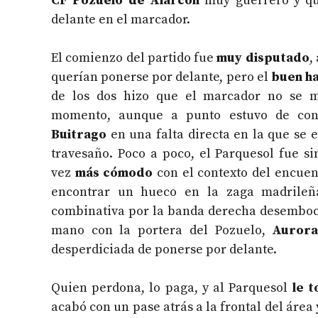
CF Pozuelo de Alarcón
muy guerrero y qu
delante en el marcador.
El comienzo del partido fue
muy disputado
,
querían ponerse por delante, pero el
buen ha
de los dos hizo que el marcador no se m
momento, aunque a punto estuvo de con
Buitrago
en una falta directa en la que se 
travesaño. Poco a poco, el Parquesol fue si
vez
más cómodo
con el contexto del encue
encontrar un hueco en la zaga madrileñ
combinativa por la banda derecha desemboc
mano con la portera del Pozuelo,
Auror
desperdiciada de ponerse por delante.
Quien perdona, lo paga, y al Parquesol
le 
acabó con un pase atrás a la frontal del área