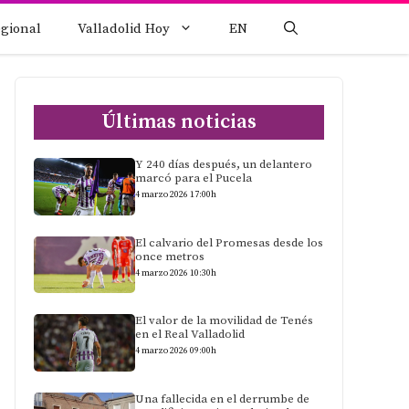
egional
Valladolid Hoy
EN
Últimas noticias
Y 240 días después, un delantero
marcó para el Pucela
4 marzo 2026 17:00h
El calvario del Promesas desde los
once metros
4 marzo 2026 10:30h
El valor de la movilidad de Tenés
en el Real Valladolid
4 marzo 2026 09:00h
Una fallecida en el derrumbe de