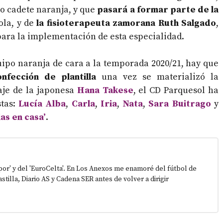
o cadete naranja, y que
pasará a formar parte de la
ola, y de
la fisioterapeuta zamorana
Ruth Salgado
,
ara la implementación de esta especialidad.
uipo naranja de cara a la temporada 2020/21, hay que
nfección de plantilla
una vez se materializó la
haje de la japonesa
Hana Takese
, el CD Parquesol ha
stas:
Lucía Alba
,
Carla
,
Iria
,
Nata
,
Sara Buitrago
y
as en casa’
.
epor' y del 'EuroCelta'. En Los Anexos me enamoré del fútbol de
stilla, Diario AS y Cadena SER antes de volver a dirigir