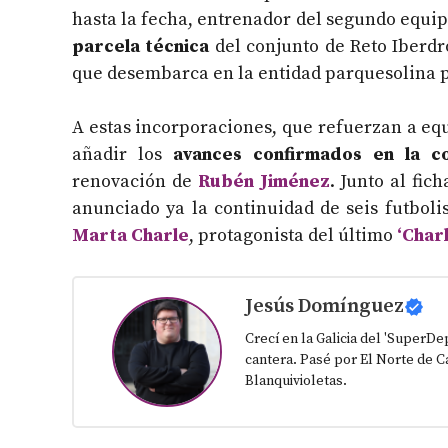
hasta la fecha, entrenador del segundo equip
parcela técnica
del conjunto de Reto Iberdr
que desembarca en la entidad parquesolina p
A estas incorporaciones, que refuerzan a eq
añadir los
avances confirmados en la co
renovación de
Rubén Jiménez
. Junto al fic
anunciado ya la continuidad de seis futboli
Marta Charle
, protagonista del último
‘Charl
Jesús Domínguez
Crecí en la Galicia del 'SuperD
cantera. Pasé por El Norte de Ca
Blanquivioletas.