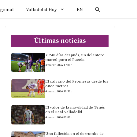
egional
Valladolid Hoy
EN
Últimas noticias
Y 240 días después, un delantero
marcó para el Pucela
4 marzo 2026 17:00h
El calvario del Promesas desde los
once metros
4 marzo 2026 10:30h
El valor de la movilidad de Tenés
en el Real Valladolid
4 marzo 2026 09:00h
Una fallecida en el derrumbe de