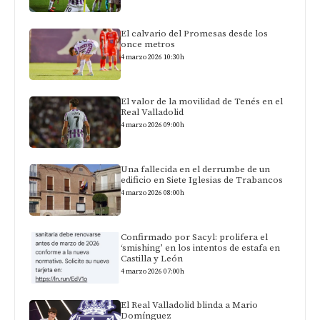
El calvario del Promesas desde los
once metros
4 marzo 2026 10:30h
El valor de la movilidad de Tenés en el
Real Valladolid
4 marzo 2026 09:00h
Una fallecida en el derrumbe de un
edificio en Siete Iglesias de Trabancos
4 marzo 2026 08:00h
Confirmado por Sacyl: prolifera el
‘smishing’ en los intentos de estafa en
Castilla y León
4 marzo 2026 07:00h
El Real Valladolid blinda a Mario
Domínguez