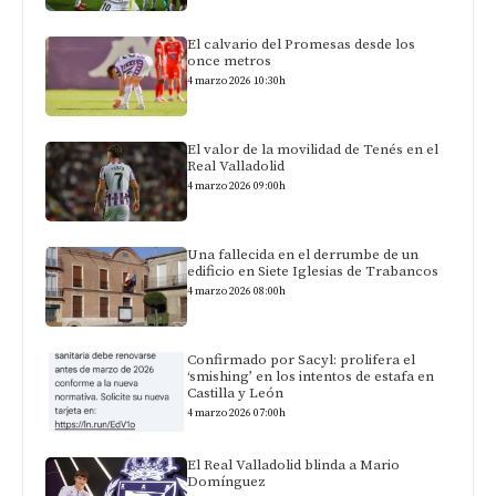
El calvario del Promesas desde los
once metros
4 marzo 2026 10:30h
El valor de la movilidad de Tenés en el
Real Valladolid
4 marzo 2026 09:00h
Una fallecida en el derrumbe de un
edificio en Siete Iglesias de Trabancos
4 marzo 2026 08:00h
Confirmado por Sacyl: prolifera el
‘smishing’ en los intentos de estafa en
Castilla y León
4 marzo 2026 07:00h
El Real Valladolid blinda a Mario
Domínguez