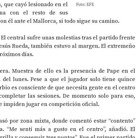
, que cayó lesionado en el
Foto: EFE
ena con el resto de sus
n él ante el Mallorca, si todo sigue su camino.
El central sufre unas molestias tras el partido frente
 Jesús Rueda, también estuvo al margen. El extremeño
próximos días.
era. Muestra de ello es la presencia de Pape en el
del lunes. Pese a que el jugador solo tiene quince
erbio es consciente de que necesita gente en el centro
completar las sesiones. De momento solo para eso,
 impiden jugar en competición oficial.
pasó por zona mixta, donde comentó estar “contento”
ta. “Me sentí más a gusto en el centro”, añadió. El
rilla y conseguir tres puntos”. Fue el primer partido