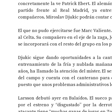
concretamente la ve Patrick Ebert. El alemán
partido frente al Real Madrid, ya entr
compañeros. Miroslav Djukic podrán contar co
El que no pudo ejercitarse fue Marc Valiente. 
al Celta. Su compañero en el eje de la zaga,
se incorporará con el resto del grupo en los 
Djukic sigue dando oportunidades a la cant
entrenamiento de la fría y nublada mañana 
años, ha llamado la atención del míster. El s
del campo y cuenta con el canterano para 
puesto que unos problemas administrativos le
Larsson debutó ayer en Balaídos. El sueco 
por el estreno y “disgustado” por la derro
atacante tiene “muchas ganas de jugar en Zor