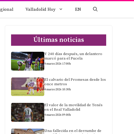
egional
Valladolid Hoy
EN
Últimas noticias
Y 240 días después, un delantero
marcó para el Pucela
4 marzo 2026 17:00h
El calvario del Promesas desde los
once metros
4 marzo 2026 10:30h
El valor de la movilidad de Tenés
en el Real Valladolid
4 marzo 2026 09:00h
Una fallecida en el derrumbe de