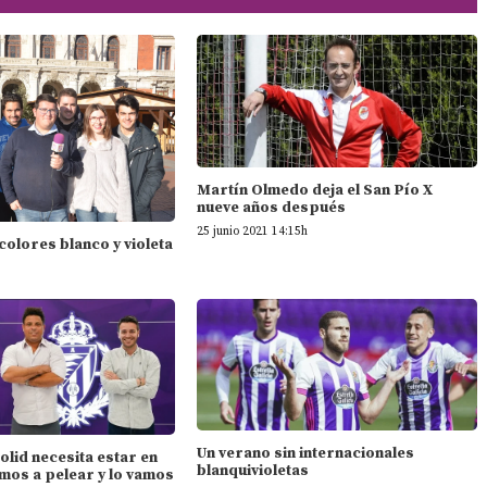
Martín Olmedo deja el San Pío X
nueve años después
25 junio 2021 14:15h
 colores blanco y violeta
Un verano sin internacionales
dolid necesita estar en
blanquivioletas
mos a pelear y lo vamos