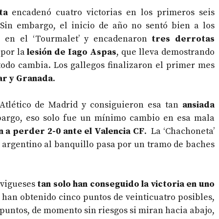
ta
encadenó cuatro victorias en los primeros seis
 Sin embargo, el inicio de año no sentó bien a los
ió en el ‘Tourmalet’ y encadenaron
tres derrotas
 por la
lesión de Iago Aspas
, que lleva demostrando
odo cambia. Los gallegos finalizaron el primer mes
ar y Granada
.
tlético de Madrid y consiguieron esa tan
ansiada
bargo, eso solo fue un mínimo cambio en esa mala
n a perder 2-0 ante el Valencia CF
. La ‘Chachoneta’
el argentino al banquillo pasa por un tramo de baches
s vigueses
tan solo han conseguido la victoria en uno
 han obtenido cinco puntos de veinticuatro posibles,
 puntos, de momento sin riesgos si miran hacia abajo,