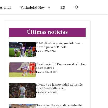
egional
Valladolid Hoy
EN
Últimas noticias
Y 240 días después, un delantero
marcó para el Pucela
4 marzo 2026 17:00h
El calvario del Promesas desde los
once metros
4 marzo 2026 10:30h
El valor de la movilidad de Tenés
en el Real Valladolid
4 marzo 2026 09:00h
Una fallecida en el derrumbe de