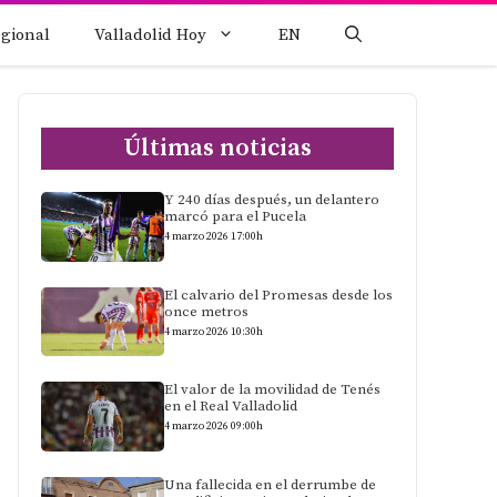
egional
Valladolid Hoy
EN
Últimas noticias
Y 240 días después, un delantero
marcó para el Pucela
4 marzo 2026 17:00h
El calvario del Promesas desde los
once metros
4 marzo 2026 10:30h
El valor de la movilidad de Tenés
en el Real Valladolid
4 marzo 2026 09:00h
Una fallecida en el derrumbe de