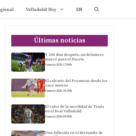
egional
Valladolid Hoy
EN
Últimas noticias
Y 240 días después, un delantero
marcó para el Pucela
4 marzo 2026 17:00h
El calvario del Promesas desde los
once metros
4 marzo 2026 10:30h
El valor de la movilidad de Tenés
en el Real Valladolid
4 marzo 2026 09:00h
Una fallecida en el derrumbe de