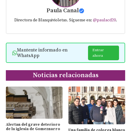
Paula Canal
Directora de Blanquivioletas. Sígueme en:
@paulacd20
.
Mantente informado en
Entrar
WhatsApp
ahora
Noticias relacionadas
Alertan del grave deterioro
de la iglesia de Gomeznarro
Una familia de colores blanco