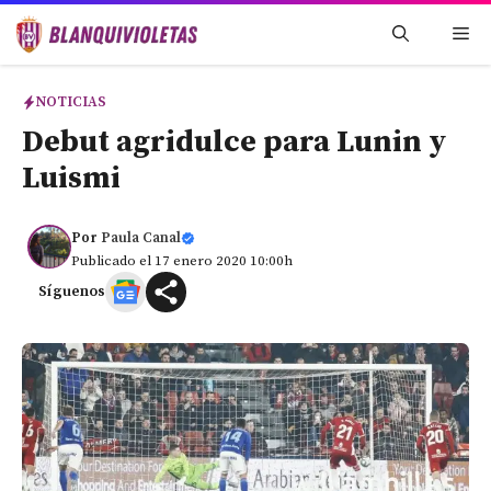
Saltar
Me
al
contenido
NOTICIAS
Debut agridulce para Lunin y
Luismi
Por
Paula Canal
Publicado el 17 enero 2020 10:00h
Síguenos