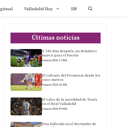
egional
Valladolid Hoy
EN
Últimas noticias
Y 240 días después, un delantero
marcó para el Pucela
4 marzo 2026 17:00h
El calvario del Promesas desde los
once metros
4 marzo 2026 10:30h
El valor de la movilidad de Tenés
en el Real Valladolid
4 marzo 2026 09:00h
Una fallecida en el derrumbe de