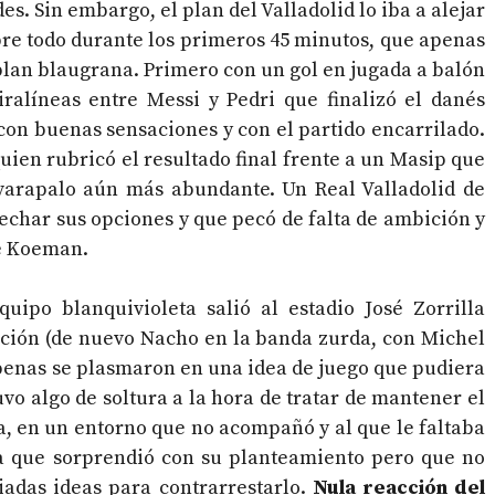
es. Sin embargo, el plan del Valladolid lo iba a alejar
re todo durante los primeros 45 minutos, que apenas
plan blaugrana. Primero con un gol en jugada a balón
tiralíneas entre Messi y Pedri que finalizó el danés
 con buenas sensaciones y con el partido encarrilado.
quien rubricó el resultado final frente a un Masip que
n varapalo aún más abundante. Un Real Valladolid de
char sus opciones y que pecó de falta de ambición y
de Koeman.
uipo blanquivioleta salió al estadio José Zorrilla
ación (de nuevo Nacho en la banda zurda, con Michel
penas se plasmaron en una idea de juego que pudiera
uvo algo de soltura a la hora de tratar de mantener el
ra, en un entorno que no acompañó y al que le faltaba
na que sorprendió con su planteamiento pero que no
das ideas para contrarrestarlo.
Nula reacción del