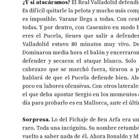
¿Y si atacáramos?
El Real Valladolid defendi
Es difícil quitarle la pelota y mucho más com
es imposible. Varane llega a todas. Con cen
todas. Y por dentro, con Casemiro en modo bes
eres el Pucela, tienes que salir a defender
Valladolid estuvo 80 minutos muy vivo. D
Dominaron media hora el balón y encerraron
defender y secaron el ataque blanco. Solo
cabezazo que se marchó fuera, tiraron a p
hablará de que el Pucela defiende bien. Ah
poco en labores ofensivas. Con otros laterales
el que deba apostar Sergio en los momentos e
día para probarlo es en Mallorca, ante el úl
Sorpresa.
Lo del Fichaje de Ben Arfa era un
raro. Toda una incógnita. Su nombre retumbó
vuelto a saber nada de él. Ahora Ronaldo y 