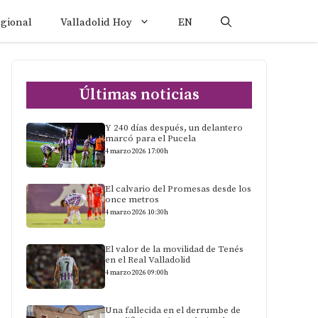
egional
Valladolid Hoy
EN
Últimas noticias
Y 240 días después, un delantero
marcó para el Pucela
4 marzo 2026 17:00h
El calvario del Promesas desde los
once metros
4 marzo 2026 10:30h
El valor de la movilidad de Tenés
en el Real Valladolid
4 marzo 2026 09:00h
Una fallecida en el derrumbe de